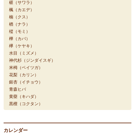
椹（サワラ）
楓（カエデ）
楠（クス）
楢（ナラ）
樅（モミ）
樺（カバ）
欅（ケヤキ）
水目（ミズメ）
神代杉（ジンダイスギ）
米栂（ベイツガ）
花梨（カリン）
銀杏（イチョウ）
青森ヒバ
黄蘗（キハダ）
黒檀（コクタン）
カレンダー