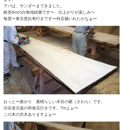
アパは、サンダーまできました。
銀杏6mの白無地綺麗です〜 仕上がりが楽しみ〜
毎度〜東京恵比寿行きです〜何店舗いれたかなぁ〜
おっと〜曲がり 素晴らしい木目の椹（さわら）です。
渋谷道元坂の和食店行きです。7mよぉ〜
この木の共木ありますよぉ〜