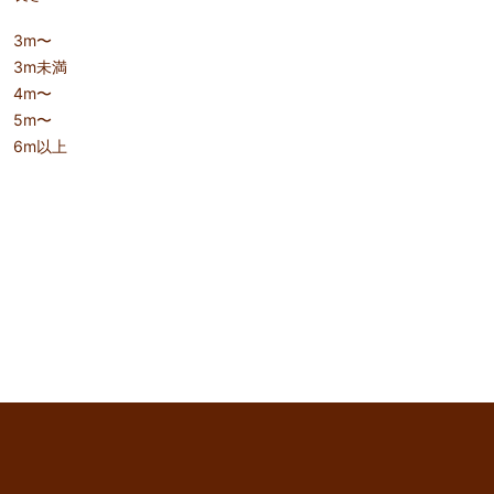
3m〜
3m未満
4m〜
5m〜
6m以上
keyboard_arrow_up
このページのトップへ