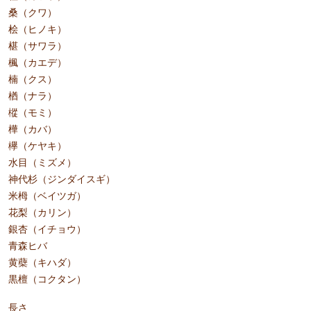
桑（クワ）
桧（ヒノキ）
椹（サワラ）
楓（カエデ）
楠（クス）
楢（ナラ）
樅（モミ）
樺（カバ）
欅（ケヤキ）
水目（ミズメ）
神代杉（ジンダイスギ）
米栂（ベイツガ）
花梨（カリン）
銀杏（イチョウ）
青森ヒバ
黄蘗（キハダ）
黒檀（コクタン）
長さ