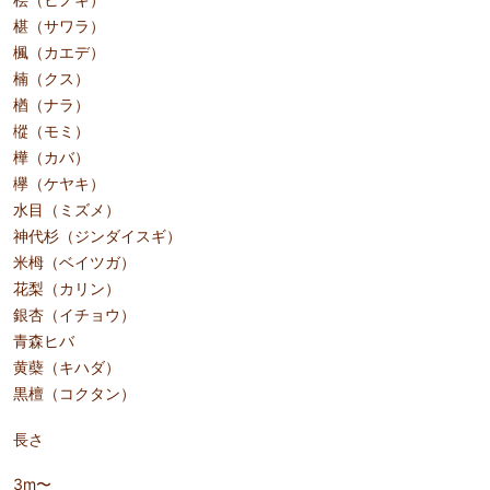
椹（サワラ）
楓（カエデ）
楠（クス）
楢（ナラ）
樅（モミ）
樺（カバ）
欅（ケヤキ）
水目（ミズメ）
神代杉（ジンダイスギ）
米栂（ベイツガ）
花梨（カリン）
銀杏（イチョウ）
青森ヒバ
黄蘗（キハダ）
黒檀（コクタン）
長さ
3m〜