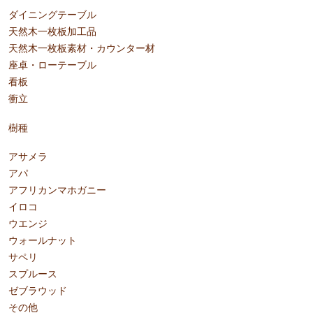
ダイニングテーブル
天然木一枚板加工品
天然木一枚板素材・カウンター材
座卓・ローテーブル
看板
衝立
樹種
アサメラ
アパ
アフリカンマホガニー
イロコ
ウエンジ
ウォールナット
サペリ
スプルース
ゼブラウッド
その他