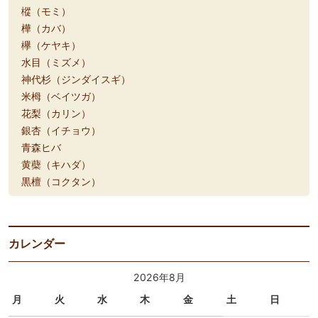
樅（モミ）
樺（カバ）
欅（ケヤキ）
水目（ミズメ）
神代杉（ジンダイスギ）
米栂（ベイツガ）
花梨（カリン）
銀杏（イチョウ）
青森ヒバ
黄蘗（キハダ）
黒檀（コクタン）
カレンダー
2026年8月
月
火
水
木
金
土
日