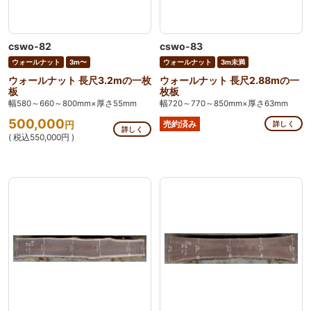
cswo-82
cswo-83
ウォールナット
3m〜
ウォールナット
3m未満
ウォールナット 長尺3.2mの一枚
ウォールナット 長尺2.88mの一
板
枚板
幅580～660～800mm×厚さ55mm
幅720～770～850mm×厚さ63mm
500,000
円
売約済み
詳しく
詳しく
( 税込550,000円 )