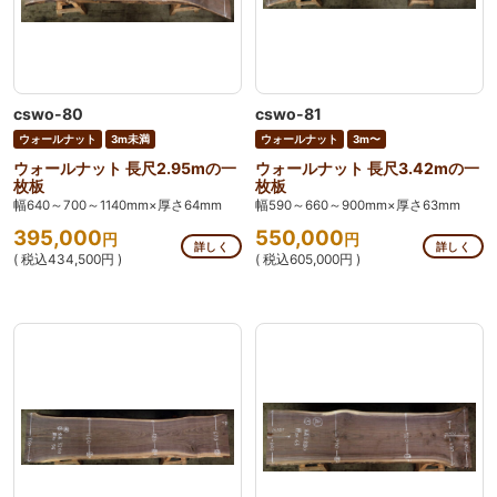
cswo-80
cswo-81
ウォールナット
3m未満
ウォールナット
3m〜
ウォールナット 長尺2.95mの一
ウォールナット 長尺3.42mの一
枚板
枚板
幅640～700～1140mm×厚さ64mm
幅590～660～900mm×厚さ63mm
395,000
550,000
円
円
詳しく
詳しく
( 税込434,500円 )
( 税込605,000円 )