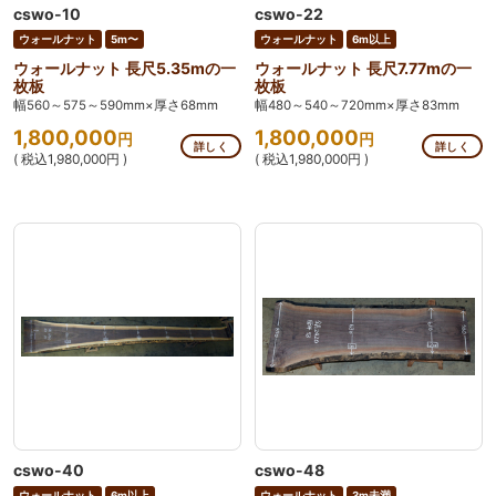
cswo-10
cswo-22
ウォールナット
5m〜
ウォールナット
6m以上
ウォールナット 長尺5.35mの一
ウォールナット 長尺7.77mの一
枚板
枚板
幅560～575～590mm×厚さ68mm
幅480～540～720mm×厚さ83mm
1,800,000
1,800,000
円
円
詳しく
詳しく
( 税込1,980,000円 )
( 税込1,980,000円 )
cswo-40
cswo-48
ウォールナット
6m以上
ウォールナット
3m未満