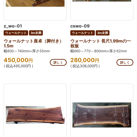
z_wo-01
cswo-09
ウォールナット
3m未満
ウォールナット
3m未満
ウォールナット座卓（脚付き）
ウォールナット 長尺1.99mの一
1.5m
枚板
幅600～740mm×厚さ55mm
幅660～770～800mm×厚さ62mm
450,000
280,000
円
円
詳しく
詳しく
( 税込495,000円 )
( 税込308,000円 )