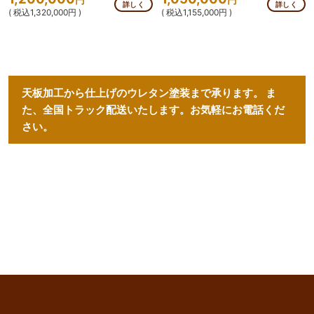
詳しく
詳しく
( 税込1,320,000円 )
( 税込1,155,000円 )
天板加工から仕上げのウレタン塗装まで承ります。
ま
た、全国トラック配送いたします。お気軽にお電話くだ
さい。
keyboard_arrow_up
このページのトップへ