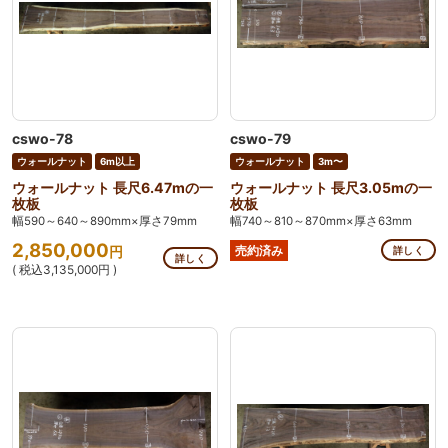
cswo-78
cswo-79
ウォールナット
6m以上
ウォールナット
3m〜
ウォールナット 長尺6.47mの一
ウォールナット 長尺3.05mの一
枚板
枚板
幅590～640～890mm×厚さ79mm
幅740～810～870mm×厚さ63mm
2,850,000
円
売約済み
詳しく
詳しく
( 税込3,135,000円 )