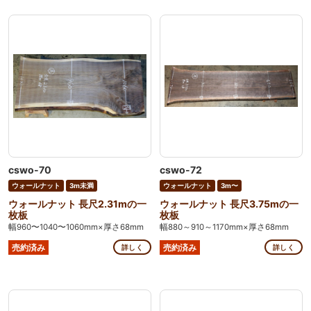
cswo-70
cswo-72
ウォールナット
3m未満
ウォールナット
3m〜
ウォールナット 長尺2.31mの一
ウォールナット 長尺3.75mの一
枚板
枚板
幅960〜1040〜1060mm×厚さ68mm
幅880～910～1170mm×厚さ68mm
売約済み
売約済み
詳しく
詳しく