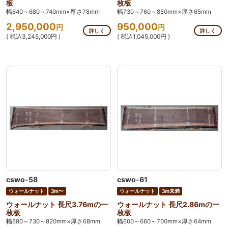
板
枚板
幅640～680～740mm×厚さ78mm
幅730～760～850mm×厚さ65mm
2,950,000
950,000
円
円
詳しく
詳しく
( 税込3,245,000円 )
( 税込1,045,000円 )
cswo-58
cswo-61
ウォールナット
3m〜
ウォールナット
3m未満
ウォールナット 長尺3.76mの一
ウォールナット 長尺2.86mの一
枚板
枚板
幅680～730～820mm×厚さ68mm
幅600～660～700mm×厚さ64mm