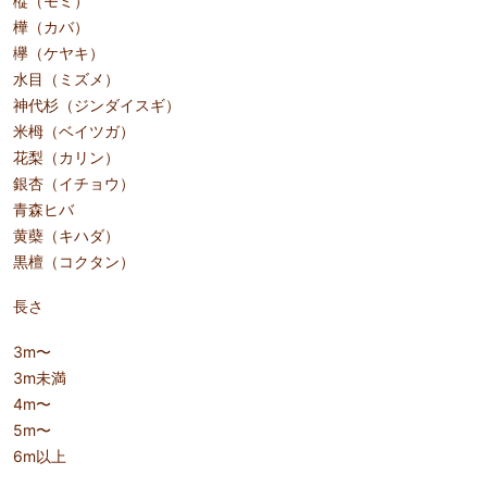
樅（モミ）
樺（カバ）
欅（ケヤキ）
水目（ミズメ）
神代杉（ジンダイスギ）
米栂（ベイツガ）
花梨（カリン）
銀杏（イチョウ）
青森ヒバ
黄蘗（キハダ）
黒檀（コクタン）
長さ
3m〜
3m未満
4m〜
5m〜
6m以上