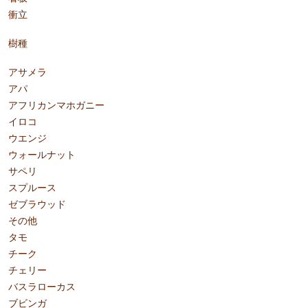
衝立
樹種
アサメラ
アパ
アフリカンマホガニー
イロコ
ウエンジ
ウォールナット
サペリ
スプルース
ゼブラウッド
その他
タモ
チーク
チェリー
バスラローカス
ブビンガ