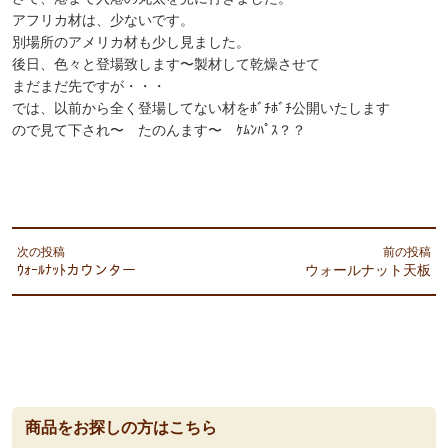
アフリカ材は、少ないです。
別場所のアメリカ材も少し見ました。
後日、色々と登場致します〜製材して乾燥させて
まだまだ先ですが・・・
では、以前から全く登場してない材をﾎﾞﾁﾎﾞﾁ公開いたします
ので見て下され〜 たのんます〜 ｹﾑﾝﾊﾟｽ？？
次の投稿
前の投稿
ｳｫｰﾙﾅｯﾄカウンター
ウォールナット天板
商品をお探しの方はこちら