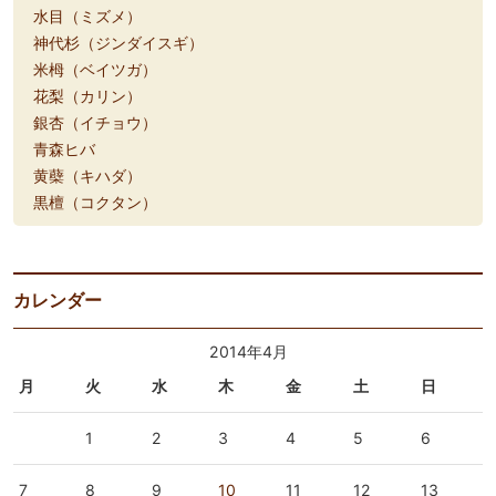
水目（ミズメ）
神代杉（ジンダイスギ）
米栂（ベイツガ）
花梨（カリン）
銀杏（イチョウ）
青森ヒバ
黄蘗（キハダ）
黒檀（コクタン）
カレンダー
2014年4月
月
火
水
木
金
土
日
1
2
3
4
5
6
7
8
9
10
11
12
13