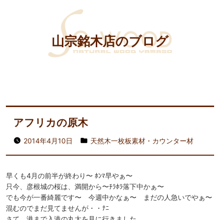
山宗銘木店のブログ
アフリカの原木
2014年4月10日
天然木一枚板素材・カウンター材
早くも4月の前半が終わり〜 ﾎﾝﾏ早やぁ〜
只今、彦根城の桜は、満開から〜ﾁﾗﾎﾗ落下中かぁ〜
でも今が一番綺麗です〜 今週中かなぁ〜 まだの人急いでやぁ〜
混むのでまだ見てませんが・・ﾅﾆ
さて、港まで入港の丸太を見に行きました。