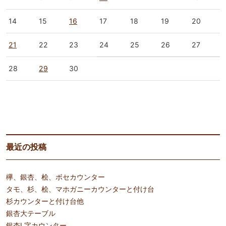
14
15
16
17
18
19
20
21
22
23
24
25
26
27
28
29
30
« 3月
5月 »
最近の投稿
欅、銀杏、桧、ボセカウンター
タモ、杉、桧、マホガニーカウンターと付け台
杉カウンターと付け台他
銀杏大テーブル
銀杏L字カウンター