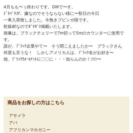
4月もも〜ぅ終わりです。GWで〜す。
ﾄﾞﾀﾊﾞﾀが、嫌なのでそうならない様に〜祭日の今日
一車入荷致しました。今無きブビンガ様です。
乾燥材なのでﾎﾞﾁﾎﾞﾁ掲載いたします。
画像は、ブラックチェリーで7m切って5mのカウンターに使用で
す。
誰が、ﾌﾞﾗｯｸ企業やて〜 そう聞こえましたか〜 ブラックさん
何度も言うな！ しかしアメリカ人は、ﾌﾞﾗｯｸ名がお好き〜
他、ﾌﾞﾗｯｸｳｫｰﾙﾅｯﾄに〇〇に・・・知らんのか！ｼﾗﾝ〜
商品をお探しの方はこちら
アサメラ
アパ
アフリカンマホガニー