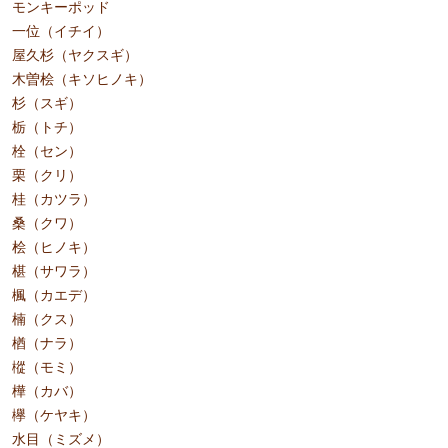
モンキーポッド
一位（イチイ）
屋久杉（ヤクスギ）
木曽桧（キソヒノキ）
杉（スギ）
栃（トチ）
栓（セン）
栗（クリ）
桂（カツラ）
桑（クワ）
桧（ヒノキ）
椹（サワラ）
楓（カエデ）
楠（クス）
楢（ナラ）
樅（モミ）
樺（カバ）
欅（ケヤキ）
水目（ミズメ）