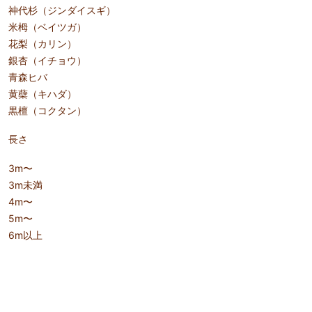
神代杉（ジンダイスギ）
米栂（ベイツガ）
花梨（カリン）
銀杏（イチョウ）
青森ヒバ
黄蘗（キハダ）
黒檀（コクタン）
長さ
3m〜
3m未満
4m〜
5m〜
6m以上