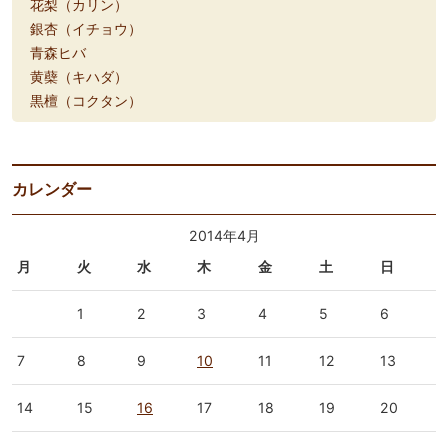
花梨（カリン）
銀杏（イチョウ）
青森ヒバ
黄蘗（キハダ）
黒檀（コクタン）
カレンダー
2014年4月
月
火
水
木
金
土
日
1
2
3
4
5
6
7
8
9
10
11
12
13
14
15
16
17
18
19
20