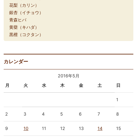
花梨（カリン）
銀杏（イチョウ）
青森ヒバ
黄蘗（キハダ）
黒檀（コクタン）
カレンダー
2016年5月
月
火
水
木
金
土
日
1
2
3
4
5
6
7
8
9
10
11
12
13
14
15