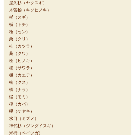
屋久杉（ヤクスギ）
木曽桧（キソヒノキ）
杉（スギ）
栃（トチ）
栓（セン）
栗（クリ）
桂（カツラ）
桑（クワ）
桧（ヒノキ）
椹（サワラ）
楓（カエデ）
楠（クス）
楢（ナラ）
樅（モミ）
樺（カバ）
欅（ケヤキ）
水目（ミズメ）
神代杉（ジンダイスギ）
米栂（ベイツガ）