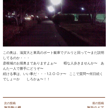
この奥は、滋賀大と東高のボート艇庫でグルリと回って〜まだ説明
してるのか・・・
彦根城のお堀奥までありますよぉ〜 暇な人歩きませんか〜 あ
んた一人で勝手にどうぞ〜
続ける事は、いい事だ・・・1.2.○ ○ァ〜 ここで質問〜何日続く
でしょーか しろかぁ〜！！
次の投稿
前の投稿
無垢飾り棚
無垢のドア