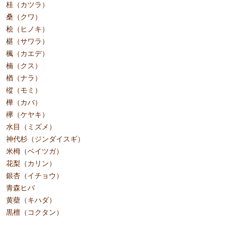
桂（カツラ）
桑（クワ）
桧（ヒノキ）
椹（サワラ）
楓（カエデ）
楠（クス）
楢（ナラ）
樅（モミ）
樺（カバ）
欅（ケヤキ）
水目（ミズメ）
神代杉（ジンダイスギ）
米栂（ベイツガ）
花梨（カリン）
銀杏（イチョウ）
青森ヒバ
黄蘗（キハダ）
黒檀（コクタン）