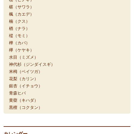
椹（サワラ）
楓（カエデ）
楠（クス）
楢（ナラ）
樅（モミ）
樺（カバ）
欅（ケヤキ）
水目（ミズメ）
神代杉（ジンダイスギ）
米栂（ベイツガ）
花梨（カリン）
銀杏（イチョウ）
青森ヒバ
黄蘗（キハダ）
黒檀（コクタン）
カレンダー