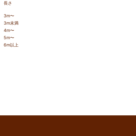
長さ
3m〜
3m未満
4m〜
5m〜
6m以上
keyboard_arrow_up
このページのトップへ