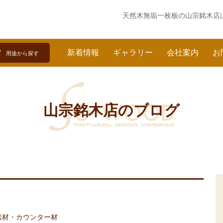
天然木無垢一枚板の
山宗銘木店
新着情報
ギャラリー
会社案内
お
用途から探す
山宗銘木店のブログ
素材・カウンター材