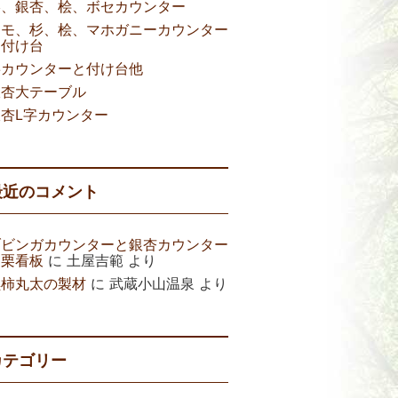
欅、銀杏、桧、ボセカウンター
タモ、杉、桧、マホガニーカウンター
と付け台
杉カウンターと付け台他
銀杏大テーブル
銀杏L字カウンター
最近のコメント
ブビンガカウンターと銀杏カウンター
と栗看板
に
土屋吉範
より
黒柿丸太の製材
に
武蔵小山温泉
より
カテゴリー