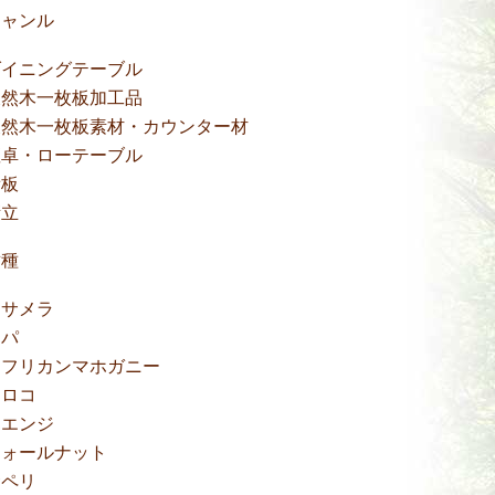
ジャンル
ダイニングテーブル
天然木一枚板加工品
天然木一枚板素材・カウンター材
座卓・ローテーブル
看板
衝立
樹種
アサメラ
アパ
アフリカンマホガニー
イロコ
ウエンジ
ウォールナット
サペリ