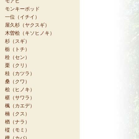
モアビ
モンキーポッド
一位（イチイ）
屋久杉（ヤクスギ）
木曽桧（キソヒノキ）
杉（スギ）
栃（トチ）
栓（セン）
栗（クリ）
桂（カツラ）
桑（クワ）
桧（ヒノキ）
椹（サワラ）
楓（カエデ）
楠（クス）
楢（ナラ）
樅（モミ）
樺（カバ）