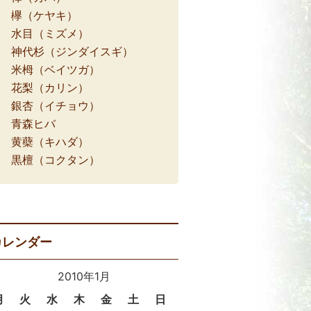
欅（ケヤキ）
水目（ミズメ）
神代杉（ジンダイスギ）
米栂（ベイツガ）
花梨（カリン）
銀杏（イチョウ）
青森ヒバ
黄蘗（キハダ）
黒檀（コクタン）
カレンダー
2010年1月
月
火
水
木
金
土
日