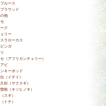
スプルース
ゼブラウッド
その他
タモ
チーク
チェリー
バスラローカス
ブビンガ
ベリ
ボセ（アフリカンチェリー）
モアビ
モンキーポッド
一位（イチイ）
屋久杉（ヤクスギ）
木曽桧（キソヒノキ）
杉（スギ）
栃（トチ）