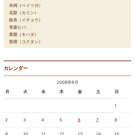
米栂（ベイツガ）
花梨（カリン）
銀杏（イチョウ）
青森ヒバ
黄蘗（キハダ）
黒檀（コクタン）
カレンダー
2008年6月
月
火
水
木
金
土
日
1
2
3
4
5
6
7
8
9
10
11
12
13
14
15