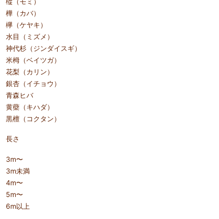
樅（モミ）
樺（カバ）
欅（ケヤキ）
水目（ミズメ）
神代杉（ジンダイスギ）
米栂（ベイツガ）
花梨（カリン）
銀杏（イチョウ）
青森ヒバ
黄蘗（キハダ）
黒檀（コクタン）
長さ
3m〜
3m未満
4m〜
5m〜
6m以上