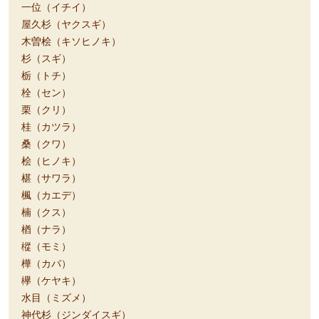
一位（イチイ）
屋久杉（ヤクスギ）
木曽桧（キソヒノキ）
杉（スギ）
栃（トチ）
栓（セン）
栗（クリ）
桂（カツラ）
桑（クワ）
桧（ヒノキ）
椹（サワラ）
楓（カエデ）
楠（クス）
楢（ナラ）
樅（モミ）
樺（カバ）
欅（ケヤキ）
水目（ミズメ）
神代杉（ジンダイスギ）