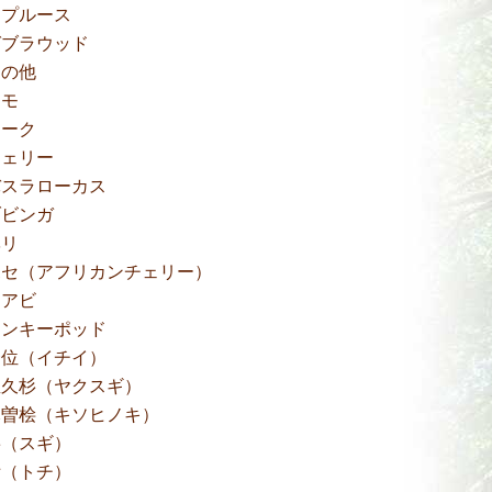
スプルース
ゼブラウッド
その他
タモ
チーク
チェリー
バスラローカス
ブビンガ
ベリ
ボセ（アフリカンチェリー）
モアビ
モンキーポッド
一位（イチイ）
屋久杉（ヤクスギ）
木曽桧（キソヒノキ）
杉（スギ）
栃（トチ）