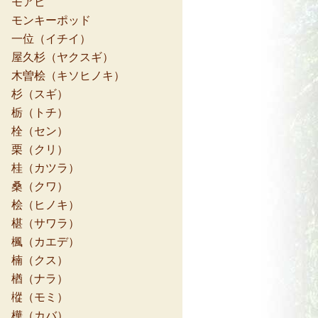
モアビ
モンキーポッド
一位（イチイ）
屋久杉（ヤクスギ）
木曽桧（キソヒノキ）
杉（スギ）
栃（トチ）
栓（セン）
栗（クリ）
桂（カツラ）
桑（クワ）
桧（ヒノキ）
椹（サワラ）
楓（カエデ）
楠（クス）
楢（ナラ）
樅（モミ）
樺（カバ）