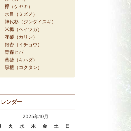
欅（ケヤキ）
水目（ミズメ）
神代杉（ジンダイスギ）
米栂（ベイツガ）
花梨（カリン）
銀杏（イチョウ）
青森ヒバ
黄蘗（キハダ）
黒檀（コクタン）
カレンダー
2025年10月
月
火
水
木
金
土
日