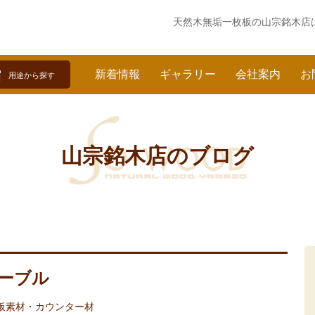
天然木無垢一枚板の
山宗銘木店
新着情報
ギャラリー
会社案内
お
用途から探す
山宗銘木店のブログ
テーブル
板素材・カウンター材