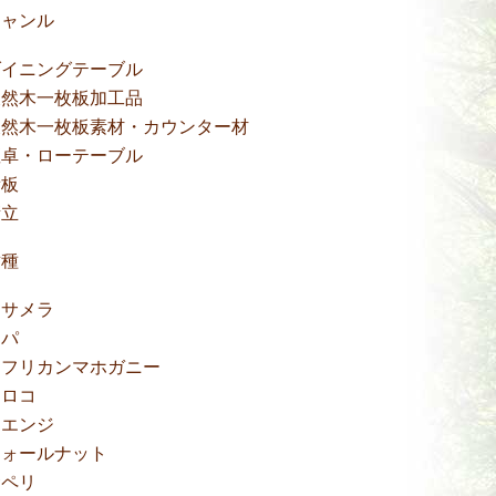
ジャンル
ダイニングテーブル
天然木一枚板加工品
天然木一枚板素材・カウンター材
座卓・ローテーブル
看板
衝立
樹種
アサメラ
アパ
アフリカンマホガニー
イロコ
ウエンジ
ウォールナット
サペリ