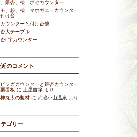
欅、銀杏、桧、ボセカウンター
タモ、杉、桧、マホガニーカウンター
と付け台
杉カウンターと付け台他
銀杏大テーブル
銀杏L字カウンター
最近のコメント
ブビンガカウンターと銀杏カウンター
と栗看板
に
土屋吉範
より
黒柿丸太の製材
に
武蔵小山温泉
より
カテゴリー