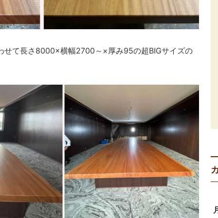
て長さ8000×横幅2700～×厚み95の超BIGサイズの