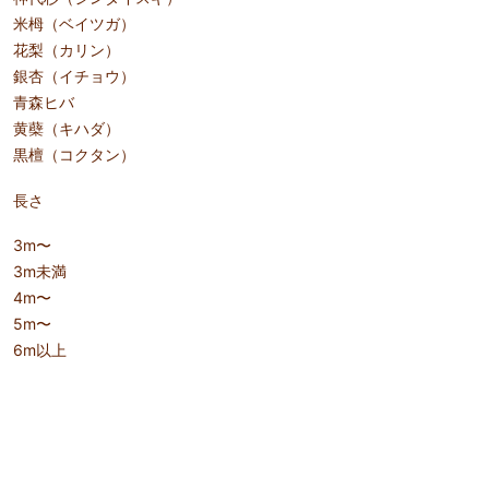
米栂（ベイツガ）
花梨（カリン）
銀杏（イチョウ）
青森ヒバ
黄蘗（キハダ）
黒檀（コクタン）
長さ
3m〜
3m未満
4m〜
5m〜
6m以上