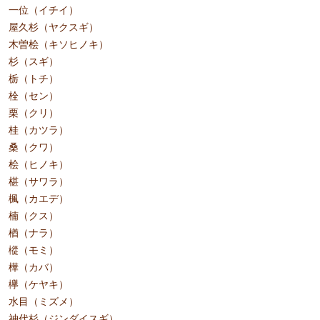
一位（イチイ）
屋久杉（ヤクスギ）
木曽桧（キソヒノキ）
杉（スギ）
栃（トチ）
栓（セン）
栗（クリ）
桂（カツラ）
桑（クワ）
桧（ヒノキ）
椹（サワラ）
楓（カエデ）
楠（クス）
楢（ナラ）
樅（モミ）
樺（カバ）
欅（ケヤキ）
水目（ミズメ）
神代杉（ジンダイスギ）