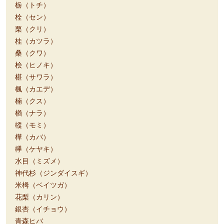
栃（トチ）
栓（セン）
栗（クリ）
桂（カツラ）
桑（クワ）
桧（ヒノキ）
椹（サワラ）
楓（カエデ）
楠（クス）
楢（ナラ）
樅（モミ）
樺（カバ）
欅（ケヤキ）
水目（ミズメ）
神代杉（ジンダイスギ）
米栂（ベイツガ）
花梨（カリン）
銀杏（イチョウ）
青森ヒバ