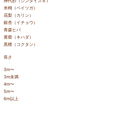
神代杉（ジンダイスギ）
米栂（ベイツガ）
花梨（カリン）
銀杏（イチョウ）
青森ヒバ
黄蘗（キハダ）
黒檀（コクタン）
長さ
3m〜
3m未満
4m〜
5m〜
6m以上