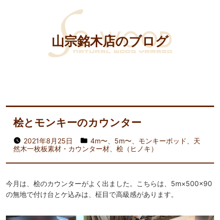
山宗銘木店のブログ
桧とモンキーのカウンター
2021年8月25日
4m〜
、
5m〜
、
モンキーポッド
、
天
然木一枚板素材・カウンター材
、
桧（ヒノキ）
今月は、桧のカウンターがよく出ました。こちらは、5m×500×90
の無地で付け台とケ込みは、柾目で高級感があります。