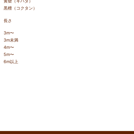
黄蘗（キハダ）
黒檀（コクタン）
長さ
3m〜
3m未満
4m〜
5m〜
6m以上