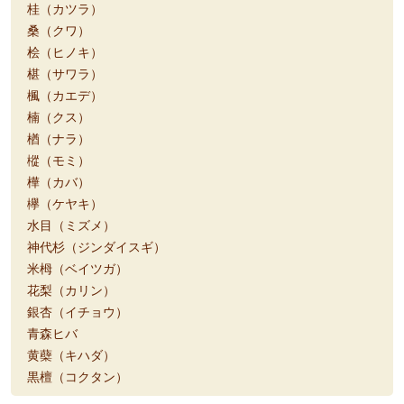
桂（カツラ）
桑（クワ）
桧（ヒノキ）
椹（サワラ）
楓（カエデ）
楠（クス）
楢（ナラ）
樅（モミ）
樺（カバ）
欅（ケヤキ）
水目（ミズメ）
神代杉（ジンダイスギ）
米栂（ベイツガ）
花梨（カリン）
銀杏（イチョウ）
青森ヒバ
黄蘗（キハダ）
黒檀（コクタン）