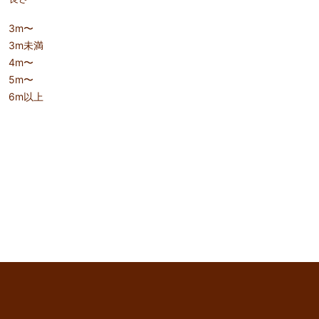
3m〜
3m未満
4m〜
5m〜
6m以上
keyboard_arrow_up
このページのトップへ