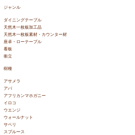
ジャンル
ダイニングテーブル
天然木一枚板加工品
天然木一枚板素材・カウンター材
座卓・ローテーブル
看板
衝立
樹種
アサメラ
アパ
アフリカンマホガニー
イロコ
ウエンジ
ウォールナット
サペリ
スプルース