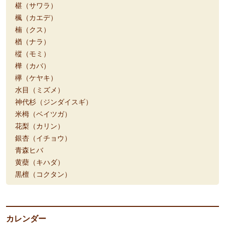
椹（サワラ）
楓（カエデ）
楠（クス）
楢（ナラ）
樅（モミ）
樺（カバ）
欅（ケヤキ）
水目（ミズメ）
神代杉（ジンダイスギ）
米栂（ベイツガ）
花梨（カリン）
銀杏（イチョウ）
青森ヒバ
黄蘗（キハダ）
黒檀（コクタン）
カレンダー