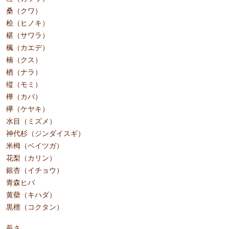
桑（クワ）
桧（ヒノキ）
椹（サワラ）
楓（カエデ）
楠（クス）
楢（ナラ）
樅（モミ）
樺（カバ）
欅（ケヤキ）
水目（ミズメ）
神代杉（ジンダイスギ）
米栂（ベイツガ）
花梨（カリン）
銀杏（イチョウ）
青森ヒバ
黄蘗（キハダ）
黒檀（コクタン）
長さ