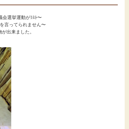
会選挙運動がﾗｽﾄ〜
を言ってられません〜
小物が出来ました。