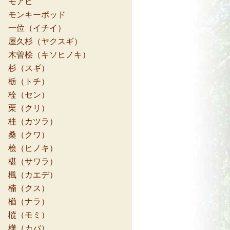
モアビ
モンキーポッド
一位（イチイ）
屋久杉（ヤクスギ）
木曽桧（キソヒノキ）
杉（スギ）
栃（トチ）
栓（セン）
栗（クリ）
桂（カツラ）
桑（クワ）
桧（ヒノキ）
椹（サワラ）
楓（カエデ）
楠（クス）
楢（ナラ）
樅（モミ）
樺（カバ）