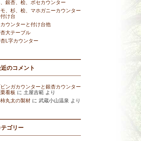
欅、銀杏、桧、ボセカウンター
タモ、杉、桧、マホガニーカウンター
と付け台
杉カウンターと付け台他
銀杏大テーブル
銀杏L字カウンター
最近のコメント
ブビンガカウンターと銀杏カウンター
と栗看板
に
土屋吉範
より
黒柿丸太の製材
に
武蔵小山温泉
より
カテゴリー