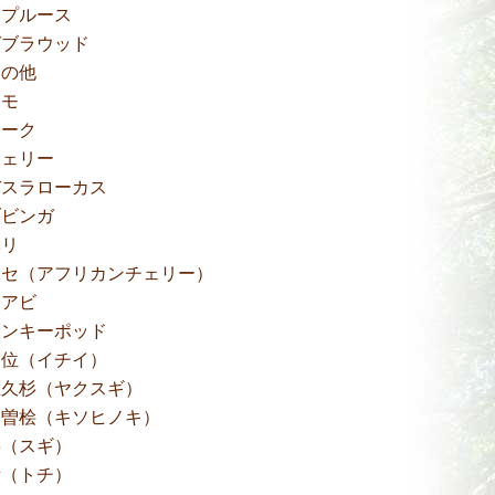
スプルース
ゼブラウッド
その他
タモ
チーク
チェリー
バスラローカス
ブビンガ
ベリ
ボセ（アフリカンチェリー）
モアビ
モンキーポッド
一位（イチイ）
屋久杉（ヤクスギ）
木曽桧（キソヒノキ）
杉（スギ）
栃（トチ）