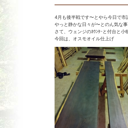
4月も後半戦です〜とやら今日で市議
やっと静かな日々が〜とのん気な事
さて、ウェンジのｶｳﾝﾀｰと付台と
今回は、オスモオイル仕上げ