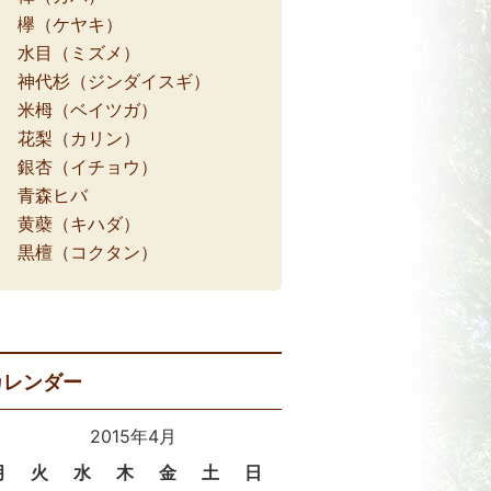
欅（ケヤキ）
水目（ミズメ）
神代杉（ジンダイスギ）
米栂（ベイツガ）
花梨（カリン）
銀杏（イチョウ）
青森ヒバ
黄蘗（キハダ）
黒檀（コクタン）
カレンダー
2015年4月
月
火
水
木
金
土
日