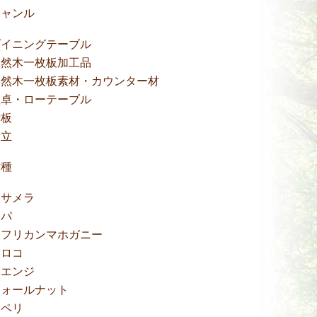
ジャンル
ダイニングテーブル
天然木一枚板加工品
天然木一枚板素材・カウンター材
座卓・ローテーブル
看板
衝立
樹種
アサメラ
アパ
アフリカンマホガニー
イロコ
ウエンジ
ウォールナット
サペリ