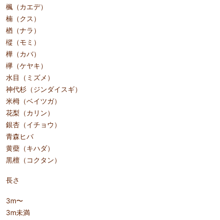
楓（カエデ）
楠（クス）
楢（ナラ）
樅（モミ）
樺（カバ）
欅（ケヤキ）
水目（ミズメ）
神代杉（ジンダイスギ）
米栂（ベイツガ）
花梨（カリン）
銀杏（イチョウ）
青森ヒバ
黄蘗（キハダ）
黒檀（コクタン）
長さ
3m〜
3m未満