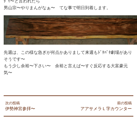
ﾀﾞｲ〜と言われたら
男山宗〜やりまんがなぁ〜 てな事で明日到着します。
先週は、この様な急ぎが何点かありまして来週もﾄﾞﾀﾊﾞﾀ劇場があり
そうです〜
もう少し余裕〜下さい〜 余裕と言えば〜すぐ反応する大富豪元
気〜
次の投稿
前の投稿
伊勢神宮参拝〜
アアサメラＬ字カウンター