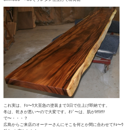
これ実は、ﾁｮ〜ｳ大至急の塗装まで3日で仕上げ即納です。
冬は、乾きが悪い〜ので大変です。ｵｼﾞ〜は、肌がｶｻｶｻﾃ
で〜・・・？
広島からご来店のオーナーさんにそこを何とか間に合わせてﾁｮ〜ｳ