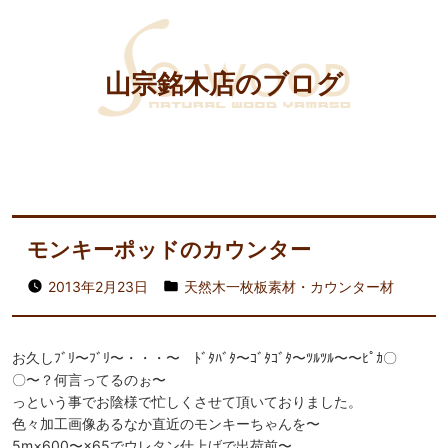
山宗銘木店のブログ
モンキーポッドのカウンター
2013年2月23日
天然木一枚板素材・カウンター材
お久しﾌﾞﾘ〜ﾌﾞﾘ〜・・・〜 ﾄﾞﾀﾊﾞﾀ〜ｺﾞﾀｺﾞﾀ〜ﾂﾙﾂﾙ〜〜ﾋﾟｶ〇
〇〜？何言ってるのぉ〜
っという事でお陰様で忙しくさせて頂いておりました。
色々加工画像あるなか直近のモンキーちゃんを〜
5m×600〜×65でウレタン仕上げで出荷前〜