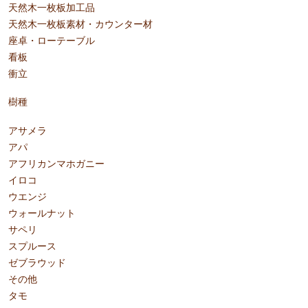
天然木一枚板加工品
天然木一枚板素材・カウンター材
座卓・ローテーブル
看板
衝立
樹種
アサメラ
アパ
アフリカンマホガニー
イロコ
ウエンジ
ウォールナット
サペリ
スプルース
ゼブラウッド
その他
タモ