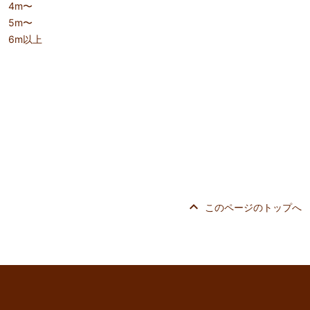
4m〜
5m〜
6m以上
keyboard_arrow_up
このページのトップへ