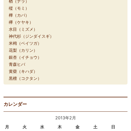
楢（ナラ）
樅（モミ）
樺（カバ）
欅（ケヤキ）
水目（ミズメ）
神代杉（ジンダイスギ）
米栂（ベイツガ）
花梨（カリン）
銀杏（イチョウ）
青森ヒバ
黄蘗（キハダ）
黒檀（コクタン）
カレンダー
2013年2月
月
火
水
木
金
土
日