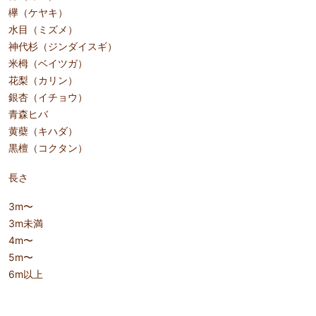
欅（ケヤキ）
水目（ミズメ）
神代杉（ジンダイスギ）
米栂（ベイツガ）
花梨（カリン）
銀杏（イチョウ）
青森ヒバ
黄蘗（キハダ）
黒檀（コクタン）
長さ
3m〜
3m未満
4m〜
5m〜
6m以上