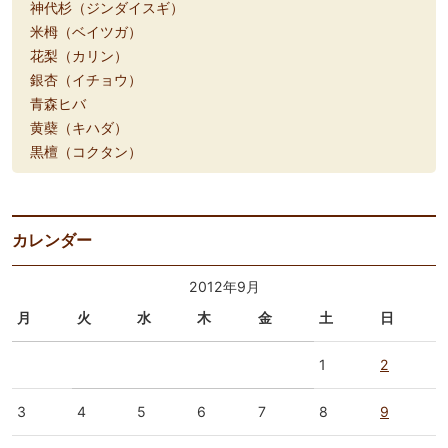
神代杉（ジンダイスギ）
米栂（ベイツガ）
花梨（カリン）
銀杏（イチョウ）
青森ヒバ
黄蘗（キハダ）
黒檀（コクタン）
カレンダー
2012年9月
月
火
水
木
金
土
日
1
2
3
4
5
6
7
8
9