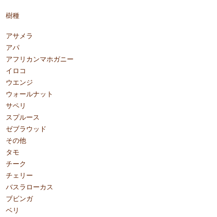
樹種
アサメラ
アパ
アフリカンマホガニー
イロコ
ウエンジ
ウォールナット
サペリ
スプルース
ゼブラウッド
その他
タモ
チーク
チェリー
バスラローカス
ブビンガ
ベリ