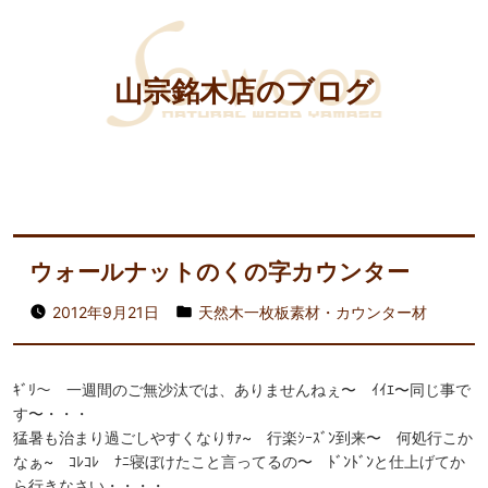
山宗銘木店のブログ
ウォールナットのくの字カウンター
2012年9月21日
天然木一枚板素材・カウンター材
ｷﾞﾘ〜 一週間のご無沙汰では、ありませんねぇ〜 ｲｲｴ〜同じ事で
す〜・・・
猛暑も治まり過ごしやすくなりｻｧ~ 行楽ｼｰｽﾞﾝ到来〜 何処行こか
なぁ~ ｺﾚｺﾚ ﾅﾆ寝ぼけたこと言ってるの〜 ﾄﾞﾝﾄﾞﾝと仕上げてか
ら行きなさい・・・・。