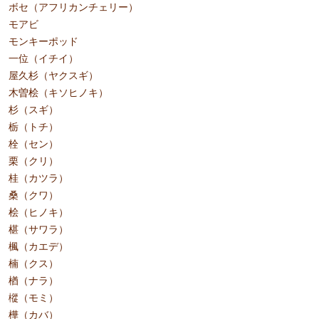
ボセ（アフリカンチェリー）
モアビ
モンキーポッド
一位（イチイ）
屋久杉（ヤクスギ）
木曽桧（キソヒノキ）
杉（スギ）
栃（トチ）
栓（セン）
栗（クリ）
桂（カツラ）
桑（クワ）
桧（ヒノキ）
椹（サワラ）
楓（カエデ）
楠（クス）
楢（ナラ）
樅（モミ）
樺（カバ）