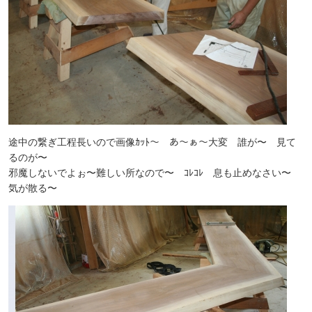
途中の繋ぎ工程長いので画像ｶｯﾄ〜 あ〜ぁ〜大変 誰が〜 見て
るのが〜
邪魔しないでよぉ〜難しい所なので〜 ｺﾚｺﾚ 息も止めなさい〜
気が散る〜