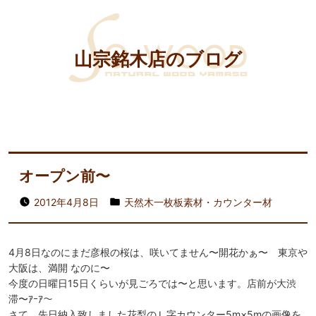
山宗銘木店のブログ
オープン前〜
2012年4月8日
天然木一枚板素材・カウンター材
4月8日なのにまだ彦根の桜は、咲いてません〜開花かぁ〜 東京や
大阪は、満開 なのに〜
今度の日曜日15日くらいが見ごろでは〜と思います。店前が大渋
滞〜ｱｰｱ〜
さて、先日納入致しました花梨のＬ字カウンター5m×5mの画像を