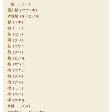
一位（イチイ）
屋久杉（ヤクスギ）
木曽桧（キソヒノキ）
杉（スギ）
栃（トチ）
栓（セン）
栗（クリ）
桂（カツラ）
桑（クワ）
桧（ヒノキ）
椹（サワラ）
楓（カエデ）
楠（クス）
楢（ナラ）
樅（モミ）
樺（カバ）
欅（ケヤキ）
水目（ミズメ）
神代杉（ジンダイスギ）