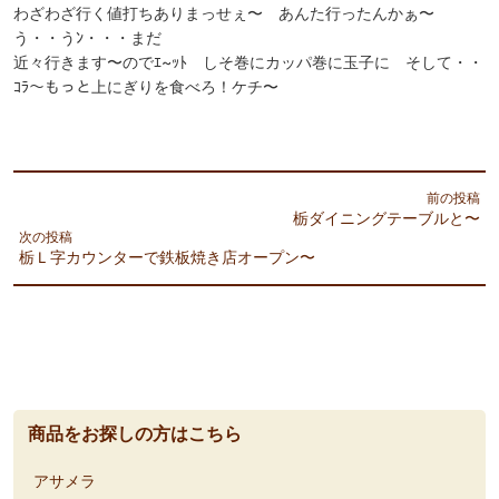
わざわざ行く値打ちありまっせぇ〜 あんた行ったんかぁ〜
う・・うﾝ・・・まだ
近々行きます〜のでｴ~ｯﾄ しそ巻にカッパ巻に玉子に そして・・
ｺﾗ〜もっと上にぎりを食べろ！ケチ〜
前の投稿
栃ダイニングテーブルと〜
次の投稿
栃Ｌ字カウンターで鉄板焼き店オープン〜
商品をお探しの方はこちら
アサメラ