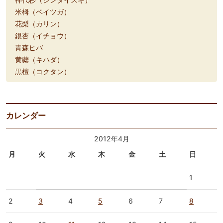
米栂（ベイツガ）
花梨（カリン）
銀杏（イチョウ）
青森ヒバ
黄蘗（キハダ）
黒檀（コクタン）
カレンダー
2012年4月
月
火
水
木
金
土
日
1
2
3
4
5
6
7
8