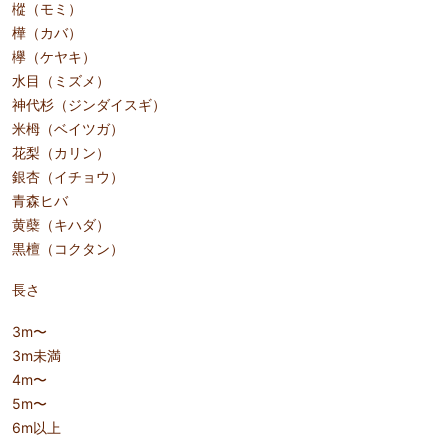
樅（モミ）
樺（カバ）
欅（ケヤキ）
水目（ミズメ）
神代杉（ジンダイスギ）
米栂（ベイツガ）
花梨（カリン）
銀杏（イチョウ）
青森ヒバ
黄蘗（キハダ）
黒檀（コクタン）
長さ
3m〜
3m未満
4m〜
5m〜
6m以上