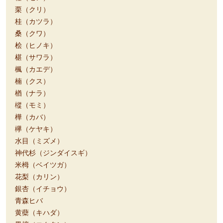
栗（クリ）
桂（カツラ）
桑（クワ）
桧（ヒノキ）
椹（サワラ）
楓（カエデ）
楠（クス）
楢（ナラ）
樅（モミ）
樺（カバ）
欅（ケヤキ）
水目（ミズメ）
神代杉（ジンダイスギ）
米栂（ベイツガ）
花梨（カリン）
銀杏（イチョウ）
青森ヒバ
黄蘗（キハダ）