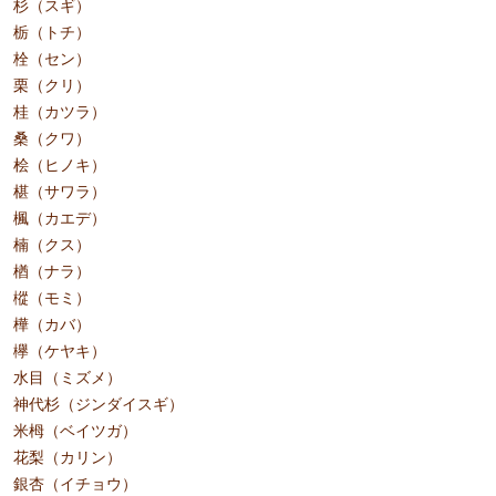
杉（スギ）
栃（トチ）
栓（セン）
栗（クリ）
桂（カツラ）
桑（クワ）
桧（ヒノキ）
椹（サワラ）
楓（カエデ）
楠（クス）
楢（ナラ）
樅（モミ）
樺（カバ）
欅（ケヤキ）
水目（ミズメ）
神代杉（ジンダイスギ）
米栂（ベイツガ）
花梨（カリン）
銀杏（イチョウ）