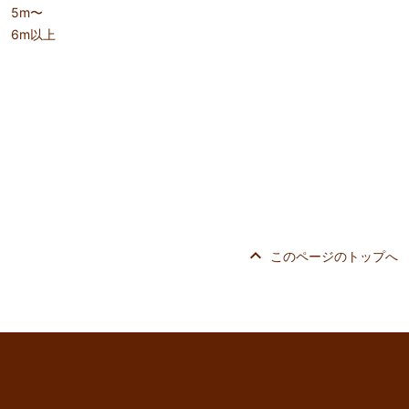
5m〜
6m以上
keyboard_arrow_up
このページのトップへ