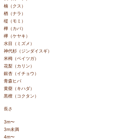
楠（クス）
楢（ナラ）
樅（モミ）
樺（カバ）
欅（ケヤキ）
水目（ミズメ）
神代杉（ジンダイスギ）
米栂（ベイツガ）
花梨（カリン）
銀杏（イチョウ）
青森ヒバ
黄蘗（キハダ）
黒檀（コクタン）
長さ
3m〜
3m未満
4m〜