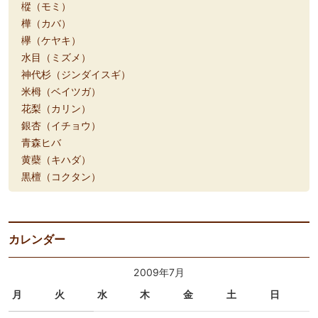
樅（モミ）
樺（カバ）
欅（ケヤキ）
水目（ミズメ）
神代杉（ジンダイスギ）
米栂（ベイツガ）
花梨（カリン）
銀杏（イチョウ）
青森ヒバ
黄蘗（キハダ）
黒檀（コクタン）
カレンダー
2009年7月
月
火
水
木
金
土
日