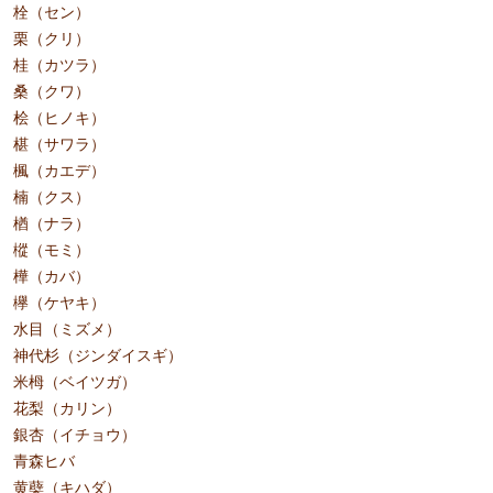
栓（セン）
栗（クリ）
桂（カツラ）
桑（クワ）
桧（ヒノキ）
椹（サワラ）
楓（カエデ）
楠（クス）
楢（ナラ）
樅（モミ）
樺（カバ）
欅（ケヤキ）
水目（ミズメ）
神代杉（ジンダイスギ）
米栂（ベイツガ）
花梨（カリン）
銀杏（イチョウ）
青森ヒバ
黄蘗（キハダ）