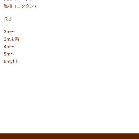
黒檀（コクタン）
長さ
3m〜
3m未満
4m〜
5m〜
6m以上
keyboard_arrow_up
このページのトップへ