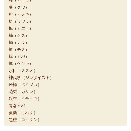
桂（カツラ）
桑（クワ）
桧（ヒノキ）
椹（サワラ）
楓（カエデ）
楠（クス）
楢（ナラ）
樅（モミ）
樺（カバ）
欅（ケヤキ）
水目（ミズメ）
神代杉（ジンダイスギ）
米栂（ベイツガ）
花梨（カリン）
銀杏（イチョウ）
青森ヒバ
黄蘗（キハダ）
黒檀（コクタン）