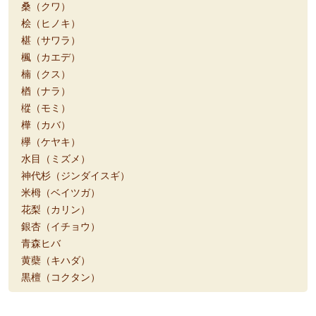
桑（クワ）
桧（ヒノキ）
椹（サワラ）
楓（カエデ）
楠（クス）
楢（ナラ）
樅（モミ）
樺（カバ）
欅（ケヤキ）
水目（ミズメ）
神代杉（ジンダイスギ）
米栂（ベイツガ）
花梨（カリン）
銀杏（イチョウ）
青森ヒバ
黄蘗（キハダ）
黒檀（コクタン）