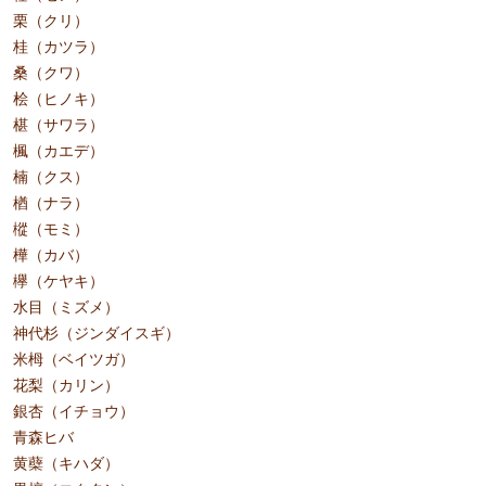
栗（クリ）
桂（カツラ）
桑（クワ）
桧（ヒノキ）
椹（サワラ）
楓（カエデ）
楠（クス）
楢（ナラ）
樅（モミ）
樺（カバ）
欅（ケヤキ）
水目（ミズメ）
神代杉（ジンダイスギ）
米栂（ベイツガ）
花梨（カリン）
銀杏（イチョウ）
青森ヒバ
黄蘗（キハダ）