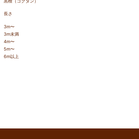
黒檀（コクタン）
長さ
3m〜
3m未満
4m〜
5m〜
6m以上
keyboard_arrow_up
このページのトップへ