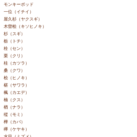
モンキーポッド
一位（イチイ）
屋久杉（ヤクスギ）
木曽桧（キソヒノキ）
杉（スギ）
栃（トチ）
栓（セン）
栗（クリ）
桂（カツラ）
桑（クワ）
桧（ヒノキ）
椹（サワラ）
楓（カエデ）
楠（クス）
楢（ナラ）
樅（モミ）
樺（カバ）
欅（ケヤキ）
水目（ミズメ）