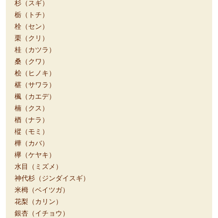
杉（スギ）
栃（トチ）
栓（セン）
栗（クリ）
桂（カツラ）
桑（クワ）
桧（ヒノキ）
椹（サワラ）
楓（カエデ）
楠（クス）
楢（ナラ）
樅（モミ）
樺（カバ）
欅（ケヤキ）
水目（ミズメ）
神代杉（ジンダイスギ）
米栂（ベイツガ）
花梨（カリン）
銀杏（イチョウ）