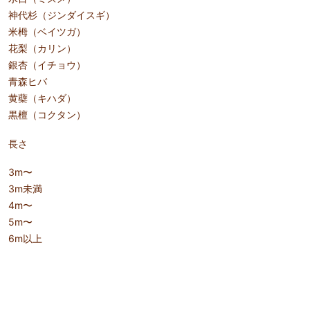
神代杉（ジンダイスギ）
米栂（ベイツガ）
花梨（カリン）
銀杏（イチョウ）
青森ヒバ
黄蘗（キハダ）
黒檀（コクタン）
長さ
3m〜
3m未満
4m〜
5m〜
6m以上