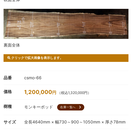
裏面全体
クリックで拡大画像を表示します。
品番
csmo-66
1,200,000
価格
円
（税込1,320,000円）
樹種
モンキーポッド
chevron_right
在庫一覧へ
サイズ
全長4640mm × 幅730～900～1050mm × 厚さ78mm