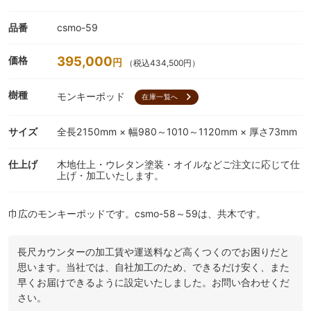
品番
csmo-59
395,000
価格
円
（税込434,500円）
樹種
モンキーポッド
chevron_right
在庫一覧へ
サイズ
全長2150mm × 幅980～1010～1120mm × 厚さ73mm
仕上げ
木地仕上・ウレタン塗装・オイルなどご注文に応じて仕
上げ・加工いたします。
巾広のモンキーポッドです。csmo-58～59は、共木です。
長尺カウンターの加工賃や運送料など高くつくのでお困りだと
思います。当社では、自社加工のため、できるだけ安く、また
早くお届けできるように設定いたしました。お問い合わせくだ
さい。