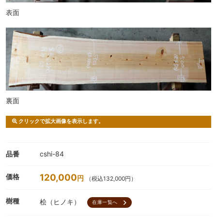
表面
裏面
クリックで拡大画像を表示します。
品番
cshi-84
120,000
価格
円
（税込132,000円）
樹種
桧（ヒノキ）
chevron_right
在庫一覧へ