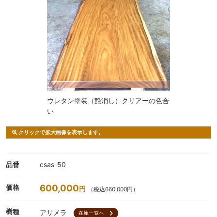
ウレタン塗装（艶消し）クリアーの色合
い
クリックで拡大画像を表示します。
品番
csas-50
600,000
価格
円
（税込660,000円）
樹種
アサメラ
chevron_right
在庫一覧へ